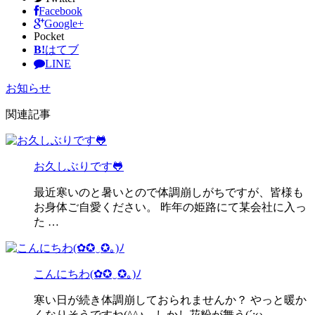
Facebook
Google+
Pocket
B!
はてブ
LINE
お知らせ
関連記事
お久しぶりです🐸
最近寒いのと暑いとので体調崩しがちですが、皆様も
お身体ご自愛ください。 昨年の姫路にて某会社に入っ
た …
こんにちわ(✿✪‿✪｡)ﾉ
寒い日が続き体調崩しておられませんか？ やっと暖か
くなりそうですね(^^♪ しかし花粉が舞う(´;ω …